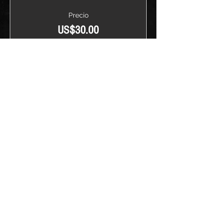
Precio
US$30.00
+US$0.75 de comisión de servicio
de entradas
Cantidad
Total
US$0.00
Confirmar pedido
Compartir este evento